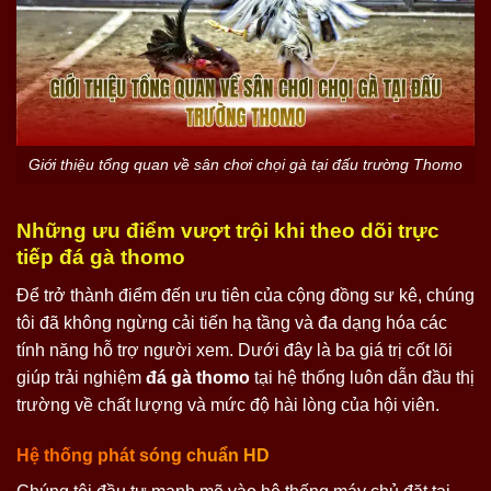
Giới thiệu tổng quan về sân chơi chọi gà tại đấu trường Thomo
Những ưu điểm vượt trội khi theo dõi trực
tiếp đá gà thomo
Để trở thành điểm đến ưu tiên của cộng đồng sư kê, chúng
tôi đã không ngừng cải tiến hạ tầng và đa dạng hóa các
tính năng hỗ trợ người xem. Dưới đây là ba giá trị cốt lõi
giúp trải nghiệm
đá gà thomo
tại hệ thống luôn dẫn đầu thị
trường về chất lượng và mức độ hài lòng của hội viên.
Hệ thống phát sóng chuẩn HD