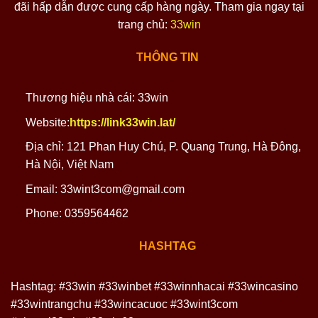
đãi hấp dẫn được cung cấp hàng ngày. Tham gia ngay tại
trang chủ:
33win
THÔNG TIN
Thương hiệu nhà cái: 33win
Website:
https://link33win.lat/
Địa chỉ: 121 Phan Huy Chú, P. Quang Trung, Hà Đông,
Hà Nội, Việt Nam
Email:
33wint3com@gmail.com
Phone: 0359564462
HASHTAG
Hashtag: #33win #33winbet #33winnhacai #33wincasino
#33wintrangchu #33wincacuoc #33wint3com