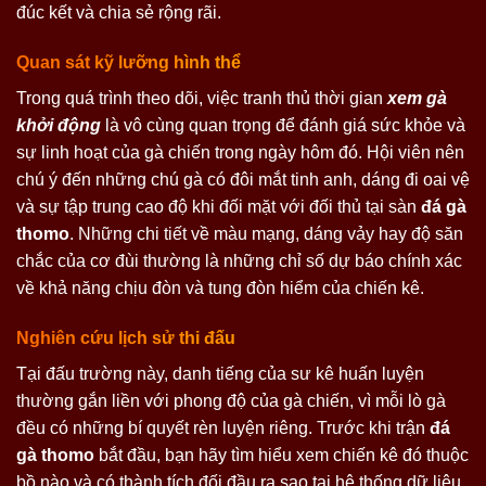
đúc kết và chia sẻ rộng rãi.
Quan sát kỹ lưỡng hình thể
Trong quá trình theo dõi, việc tranh thủ thời gian
xem gà
khởi động
là vô cùng quan trọng để đánh giá sức khỏe và
sự linh hoạt của gà chiến trong ngày hôm đó. Hội viên nên
chú ý đến những chú gà có đôi mắt tinh anh, dáng đi oai vệ
và sự tập trung cao độ khi đối mặt với đối thủ tại sàn
đá gà
thomo
. Những chi tiết về màu mạng, dáng vảy hay độ săn
chắc của cơ đùi thường là những chỉ số dự báo chính xác
về khả năng chịu đòn và tung đòn hiểm của chiến kê.
Nghiên cứu lịch sử thi đấu
Tại đấu trường này, danh tiếng của sư kê huấn luyện
thường gắn liền với phong độ của gà chiến, vì mỗi lò gà
đều có những bí quyết rèn luyện riêng. Trước khi trận
đá
gà thomo
bắt đầu, bạn hãy tìm hiểu xem chiến kê đó thuộc
bồ nào và có thành tích đối đầu ra sao tại hệ thống dữ liệu.